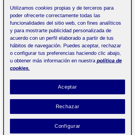
Os presento la línea gráfica de «Social» en la cual se ha
Utilizamos
cookies
propias y de terceros para
buscado mantener en todo momento una misma
poder ofrecerte correctamente todas las
sincronía.
La elección de los elementos busca seguir la
funcionalidades del sitio web, con fines analíticos
línea gráfica de la revista aportando limpieza a la
y para mostrarte publicidad personalizada de
lectura por parte del usuario así como a una captación
acuerdo con un perfil elaborado a partir de tus
rápida y muy visual del contenido debido a su
hábitos de navegación. Puedes aceptar, rechazar
seleccionada fotografía. Se utilizan elementos de
o configurar tus preferencias haciendo clic abajo,
líneas para favorecer la creación de espacios y un ritmo
u obtener más información en nuestra
política de
visual claro. ¡Espero que os guste!
cookies.
Aceptar
Rechazar
Configurar