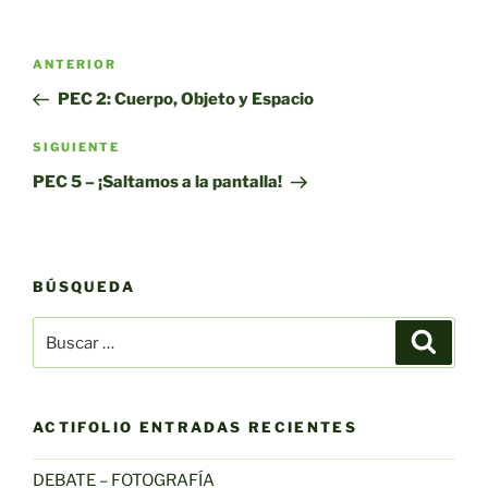
Navegación
Entrada
ANTERIOR
de
anterior:
PEC 2: Cuerpo, Objeto y Espacio
entradas
Siguiente
SIGUIENTE
entrada
PEC 5 – ¡Saltamos a la pantalla!
BÚSQUEDA
Buscar
Buscar
por:
ACTIFOLIO ENTRADAS RECIENTES
DEBATE – FOTOGRAFÍA