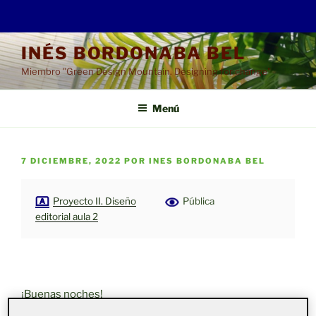
Saltar
INÉS BORDONABA BEL
al
Miembro "Green Design Mountain. Designing for change"
contenido
Menú
PUBLICADO
7 DICIEMBRE, 2022
POR
INES BORDONABA BEL
EL
Proyecto II. Diseño
Pública
editorial aula 2
¡Buenas noches!